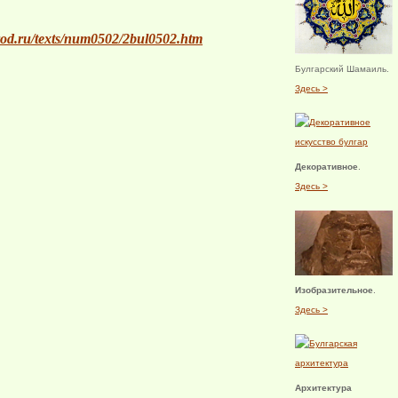
arod.ru/texts/num0502/2bul0502.htm
Булгарский Шамаиль.
Здесь >
Декоративное
.
Здесь >
Изобразительное
.
Здесь >
Архитектура