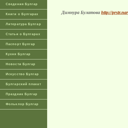
Сведения Булгар
Димнура
Булатова
http://prstr.n
Книги о Булгарах
Литература Булгар
Статьи о Булгарах
Паспорт Булгар
Кухня Булгар
Новости Булгар
Искусство Булгар
Булгарский плакат
Праздник Булгар
Фольклор Булгар