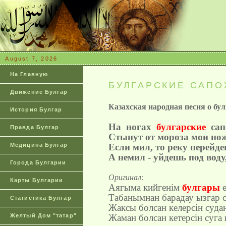
August 7, 2026
На Главную
БУЛГАРСКИЕ САПО
Движение Булгар
Казахская народная песня о бу
История Булгар
На
ногах
булгарские
сап
Правда Булгар
Стынут от мороза мои но
Медицина Булгар
Если мил, то реку перейд
А немил - уйдешь под воду
Города Булгарии
Оригинал:
Карты Булгарии
Аягыма
кийген
i
м
булгары
Табанымнан
барадау
ызгар
о
Статистика Булгар
Жаксы
болсан
келерс
i
н
суда
Желтый Дом "татар"
Жаман
болсан
кетерс
i
н
суга