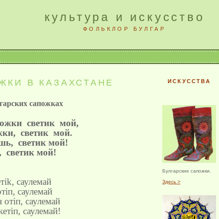
культура и искусство
ФОЛЬКЛОР БУЛГАР
ЖКИ В КАЗАХСТАНЕ
ИСКУССТВА
лгарских сапожках
ожки светик мой,
жки,
светик мой.
ешь,
светик мой!
,
светик мой!
Булгарские сапожки.
ет
ik
,
саулемай
Здесь >
т
i
п
,
саулемай
н
от
i
п
,
саулемай
кет
i
п
,
саулемай
!