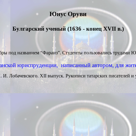
Юнус Оруви
Булгарский ученый (1636
- конец X
VII
в.)
ебры
под названием “Фараиз”. Студенты пользовались трудами 
анской юриспруденции,
написанный автором, для жит
. И. Лобачевского. X
II
выпуск. Рукописи татарских писателей и 