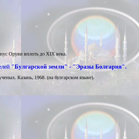
Юнус
Оруви вплоть до
XIX
века.
елей
"Булгарской земли" - "Эразы Болгария".
ученых.
Казань, 1968. (на булгарском языке).