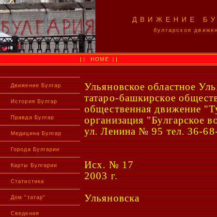
ДВИЖЕНИЕ Б
булгарское движе
||
HOME
||
Ульяновское областное Уль
Движение Булгар
татаро-башкирское общест
История Булгар
общественная движение "Ту
Правда Булгар
организация "Булгарское в
ул. Ленина № 95 тел. 36-68
Медицина Булгар
Города Булгарии
Исх. № 17
Карты Булгарии
2003 г.
Статистика
Ульяновска
Дом "татар"
Сведения