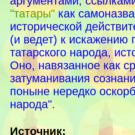
аргументами, ссылками
"татары"
как самоназва
исторической действите
(и ведет) к искажению
татарского народа, ист
Оно, навязанное как с
затуманивания сознания
поныне нередко оскорб
народа".
Источник: