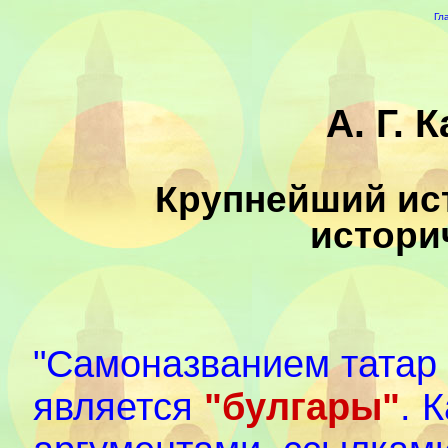
Гл
А. Г.
Крупнейший ис
истори
"Самоназванием татар
является
"булгары"
. 